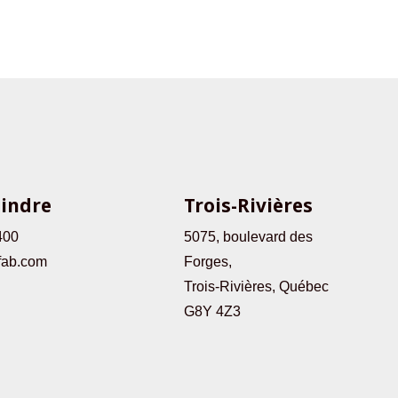
oindre
Trois-Rivières
400
5075, boulevard des
fab.com
Forges,
Trois-Rivières, Québec
G8Y 4Z3